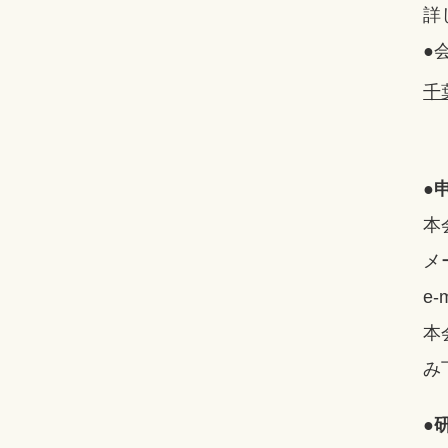
詳
●
千
●
本
メ
e-m
本
み
●