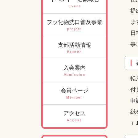
Event
提
ま
フッ化物洗口普及事業
project
日
事
支部活動情報
Branch
入会案内
Admission
転
付
会員ページ
Member
申
紙
アクセス
Access
〒