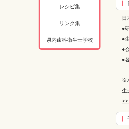
レシピ集
日
リンク集
●
●
県内歯科衛生士学校
●
●
※
生
>