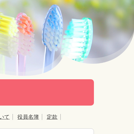
いて
役員名簿
定款