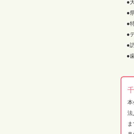
●
●
●
●
●
●
本
法
ま