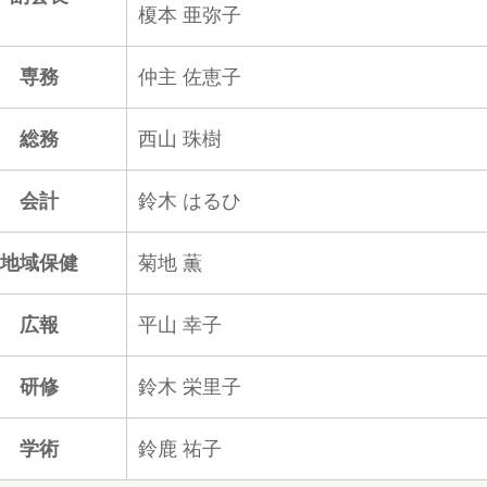
榎本 亜弥子
専務
仲主 佐恵子
総務
西山 珠樹
会計
鈴木 はるひ
地域保健
菊地 薫
広報
平山 幸子
研修
鈴木 栄里子
学術
鈴鹿 祐子