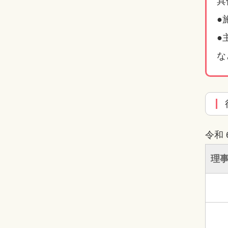
具
●
●
な
令和
理