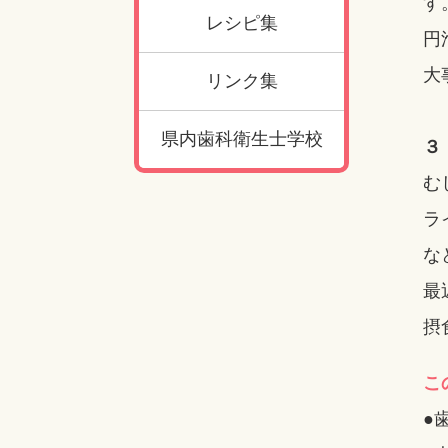
す
レシピ集
円
大
リンク集
県内歯科衛生士学校
３
む
ラ
な
最
摂
こ
●