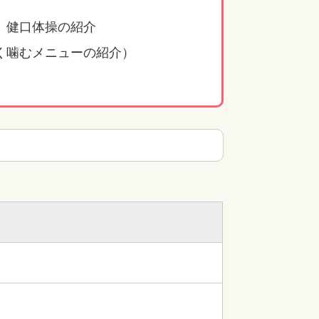
、健口体操の紹介
く噛むメニューの紹介）