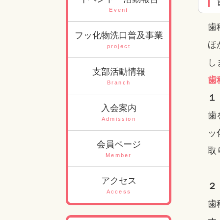
Event
歯
フッ化物洗口普及事業
ほ
project
し
支部活動情報
歯
Branch
１
入会案内
歯
Admission
ッ
会員ページ
取
Member
アクセス
２
Access
歯